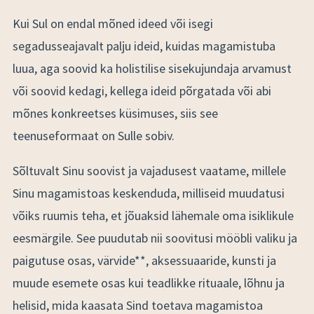
Kui Sul on endal mõned ideed või isegi
segadusseajavalt palju ideid, kuidas magamistuba
luua, aga soovid ka holistilise sisekujundaja arvamust
või soovid kedagi, kellega ideid põrgatada või abi
mõnes konkreetses küsimuses, siis see
teenuseformaat on Sulle sobiv.
Sõltuvalt Sinu soovist ja vajadusest vaatame, millele
Sinu magamistoas keskenduda, milliseid muudatusi
võiks ruumis teha, et jõuaksid lähemale oma isiklikule
eesmärgile. See puudutab nii soovitusi mööbli valiku ja
paigutuse osas, värvide**, aksessuaaride, kunsti ja
muude esemete osas kui teadlikke rituaale, lõhnu ja
helisid, mida kaasata Sind toetava magamistoa