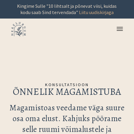
Kingime Sulle "10 lihtsalt ja põnevat viisi, kuidas
kodu saab Sind tervendada"
Liitu uudiskirjaga
KONSULTATSIOON
ÕNNELIK MAGAMISTUBA
Magamistoas veedame väga suure
osa oma elust. Kahjuks pöörame
selle ruumi võimalustele ja