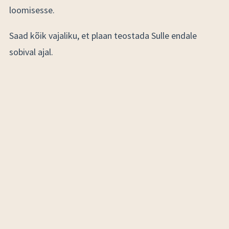
loomisesse.
Saad kõik vajaliku, et plaan teostada Sulle endale
sobival ajal.
Teenus sisaldab:
kohtumiseelset tutvumisküsimustikku
ettenähtud pikkusega koduvisiiti või
veebikohtumist
hilisemat PDF-formaadis dokumenti, milles on välja
toodud õnneliku magamistoa loomise
tegevusplaan, minu isiklikud disainisoovitused ja
vajadusel lingid toodetele ning üks visioonitahvel