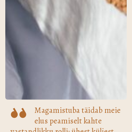
Magamistuba täidab meie
elus peamiselt kahte
vastandlikku rolli: ühest küljest